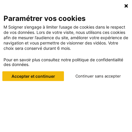
Paramétrer vos cookies
M Soigner s’engage à limiter l’usage de cookies dans le respect
de vos données. Lors de votre visite, nous utilisons ces cookies
afin de mesurer l’audience du site, améliorer votre expérience de
navigation et vous permettre de visionner des vidéos. Votre
choix sera conservé durant 6 mois.
Pour en savoir plus consultez notre politique de confidentialité
des données.
PARCE QUE NOUS PLAÇONS AU
MÊME NIVEAU SAVOIR-ÊTRE ET
Accepter et continuer
Continuer sans accepter
SAVOIR-FAIRE, NOUS FORMONS
LES PROFESSIONNELS DE
SANTÉ À LA PRÉVENTION ET À
DE NOMBREUSES TECHNIQUES
MÉDICALES.