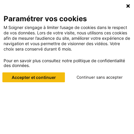
Paramétrer vos cookies
M Soigner s’engage à limiter l’usage de cookies dans le respect
de vos données. Lors de votre visite, nous utilisons ces cookies
afin de mesurer l’audience du site, améliorer votre expérience de
navigation et vous permettre de visionner des vidéos. Votre
choix sera conservé durant 6 mois.
Pour en savoir plus consultez notre politique de confidentialité
des données.
PARCE QUE NOUS PLAÇONS AU
MÊME NIVEAU SAVOIR-ÊTRE ET
Accepter et continuer
Continuer sans accepter
SAVOIR-FAIRE, NOUS FORMONS
LES PROFESSIONNELS DE
SANTÉ À LA PRÉVENTION ET À
DE NOMBREUSES TECHNIQUES
MÉDICALES.