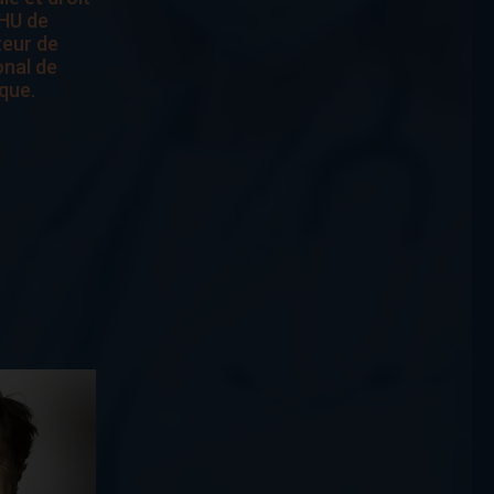
HU de
teur de
onal de
que.