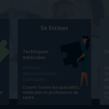
Se former
Techniques
R
médicales
Ateliers,
I
masterclasses,
v
colloques...
ar
Couvrir toutes les spécialités
D
de
médicales et professions de
po
santé ...
fo