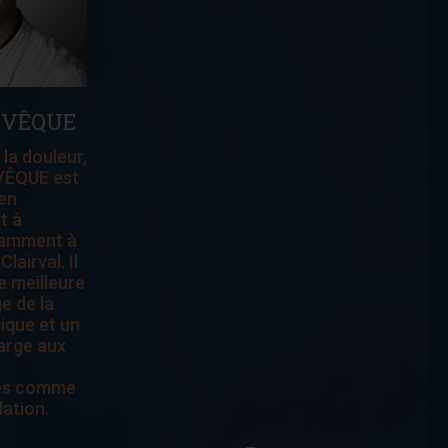
ÉVÊQUE
 la douleur,
ÉVÊQUE est
en
t à
tamment à
Clairval. Il
e meilleure
e de la
ique et un
large aux
es comme
ation.