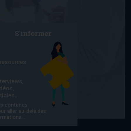
S'informer
essources
nterviews,
idéos,
ticles...
es contenus
ur aller au-delà des
rmations...