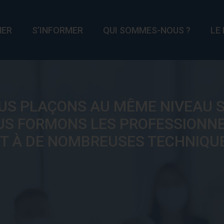
MER
S’INFORMER
QUI SOMMES-NOUS ?
LE
US PLAÇONS AU MÊME NIVEAU S
OUS FORMONS LES PROFESSIONNE
T À DE NOMBREUSES TECHNIQU