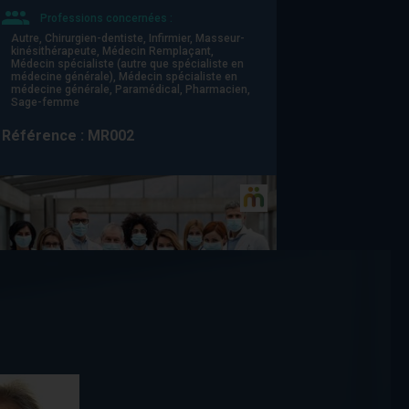
Professions concernées :
Autre, Chirurgien-dentiste, Infirmier, Masseur-
kinésithérapeute, Médecin Remplaçant,
Médecin spécialiste (autre que spécialiste en
médecine générale), Médecin spécialiste en
médecine générale, Paramédical, Pharmacien,
Sage-femme
Référence : MR002
MANAGEMENT ET ORGANISATION
MIEUX MANAGER POUR AMÉLIORER
LA QUALITÉ DE VIE AU TRAVAIL DE