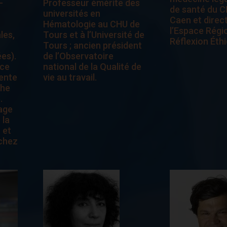
-
Professeur émérite des
de santé du C
universités en
Caen et direc
Hématologie au CHU de
l’Espace Régi
les,
Tours et à l’Université de
Réflexion Éthi
Tours ; ancien président
es).
de l’Observatoire
ice
national de la Qualité de
rente
vie au travail.
che
.
age
 la
 et
 chez