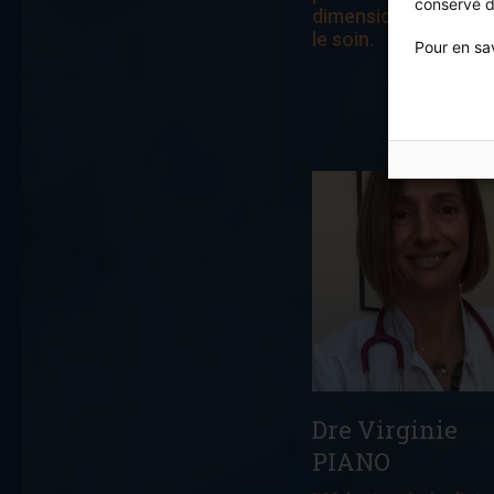
conservé d
dimension humaine 
le soin.
Pour en sav
Dre Virginie
PIANO