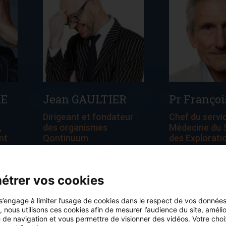
ME
Jean GAULTIER
Pr Françoi
Dirigeant et fondateur
Chef du servi
,
des organismes
Médecine du S
nt
Qontinuum
des Explorati
(communication) et
fonctionnelle
Qontinuity (IA), Jean
Pontchaillou 
Gaultier est un expert de
étrer vos cookies
l’écosystème de santé.
Également chargé de
s’engage à limiter l’usage de cookies dans le respect de vos données
out,
cours à l’université
e, nous utilisons ces cookies afin de mesurer l’audience du site, améli
Paris-Dauphine en
 de navigation et vous permettre de visionner des vidéos. Votre choi
intelligence artificielle