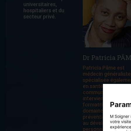
universitaires,
hospitaliers et du
Type de formation :
Présentiel
secteur privé.
Professions concernées :
Etudiant, Interne, Chirurgien-dentiste, Infirmier,
Masseur-kinésithérapeute, Médecin
Remplaçant, Médecin spécialiste (autre que
spécialiste en médecine générale), Médecin
spécialiste en médecine générale, Pédicure-
podologue, Pharmacien, Sage-femme
Dr Patricia PÂ
Référence : 83802325008
Patricia Pâme est
médecin généraliste
spécialisée égaleme
en santé publique /
communautaire. Elle
intervient comme
Param
formatrice dans les
domaines liés à la
M Soigner 
prévention du burn-
votre visit
au développement
expérience
personnel et à la