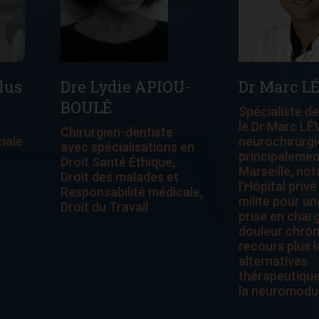
lus
Dre Lydie APIOU-
Dr Marc L
BOULÉ
Spécialiste de
le Dr Marc L
Chirurgien-dentiste
ciale
neurochirurgi
avec spécialisations en
principalemen
Droit Santé Éthique,
Marseille, no
Droit des malades et
l'Hôpital privé 
Responsabilité médicale,
milite pour un
Droit du Travail
prise en charg
douleur chron
recours plus 
alternatives
thérapeutiqu
la neuromodul