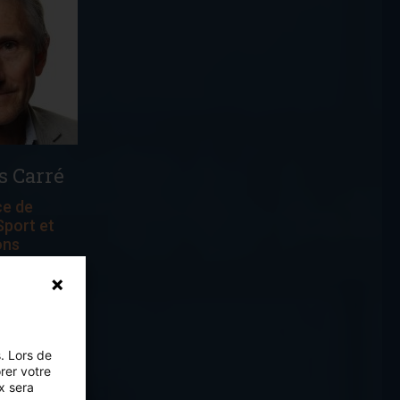
SON ÉQUIPE
Type de formation :
Présentiel
Professions concernées :
Autre, Biologiste médical, Physicien médical,
Chirurgien-dentiste, Infirmier, Masseur-
kinésithérapeute, Médecin spécialiste (autre
que spécialiste en médecine générale),
Médecin spécialiste en médecine générale,
s Carré
Paramédical, Pharmacien, Sage-femme
Référence : Nous consulter
ce de
port et
ons
s du CHU
de Rennes
. Lors de
orer votre
x sera