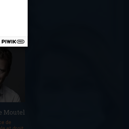
e Moutel
ce de
le et droit