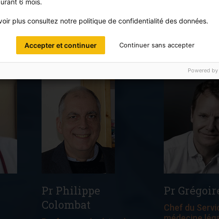
urant 6 mois.
dans
d’entreprise, il transmet
son savoir-faire dans
oir plus consultez notre politique de confidentialité des données.
nos sessions de
découverte et
Accepter et continuer
Continuer sans accepter
d’appropriation de l’IA
par les pros de santé.
Powered by
Pr Philippe
Pr Grégoir
Colombat
Chef du Servi
médecine léga