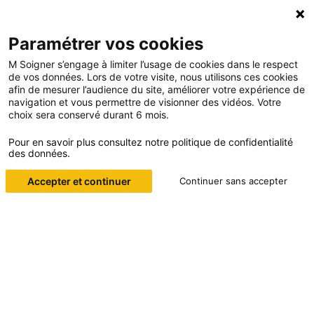
Paramétrer vos cookies
M Soigner s’engage à limiter l’usage de cookies dans le respect
de vos données. Lors de votre visite, nous utilisons ces cookies
afin de mesurer l’audience du site, améliorer votre expérience de
navigation et vous permettre de visionner des vidéos. Votre
choix sera conservé durant 6 mois.
Formations
Pour en savoir plus consultez notre politique de confidentialité
des données.
Accueil
Formations
Accepter et continuer
Continuer sans accepter
Nous préparons les acteurs de santé
d’aujourd’hui à la santé de demain. Nous
plaçons la prévention et l’actualisation
des techniques médicales au cœur de
nos préoccupations pour un bon
épanouissement professionnel.