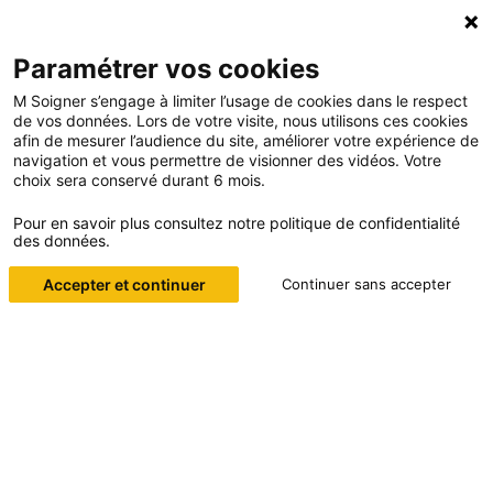
Paramétrer vos cookies
M Soigner s’engage à limiter l’usage de cookies dans le respect
de vos données. Lors de votre visite, nous utilisons ces cookies
afin de mesurer l’audience du site, améliorer votre expérience de
navigation et vous permettre de visionner des vidéos. Votre
choix sera conservé durant 6 mois.
Pour en savoir plus consultez notre politique de confidentialité
des données.
PARCE QUE NOUS PLAÇONS AU
MÊME NIVEAU SAVOIR-ÊTRE ET
Accepter et continuer
Continuer sans accepter
SAVOIR-FAIRE, NOUS FORMONS
LES PROFESSIONNELS DE
SANTÉ À LA PRÉVENTION ET À
DE NOMBREUSES TECHNIQUES
MÉDICALES.