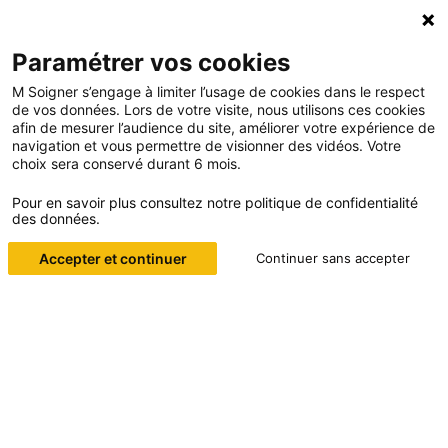
Paramétrer vos cookies
M Soigner s’engage à limiter l’usage de cookies dans le respect
de vos données. Lors de votre visite, nous utilisons ces cookies
afin de mesurer l’audience du site, améliorer votre expérience de
navigation et vous permettre de visionner des vidéos. Votre
choix sera conservé durant 6 mois.
Pour en savoir plus consultez notre politique de confidentialité
des données.
PARCE QUE NOUS PLAÇONS AU
MÊME NIVEAU SAVOIR-ÊTRE ET
Accepter et continuer
Continuer sans accepter
SAVOIR-FAIRE, NOUS FORMONS
LES PROFESSIONNELS DE
SANTÉ À LA PRÉVENTION ET À
DE NOMBREUSES TECHNIQUES
MÉDICALES.